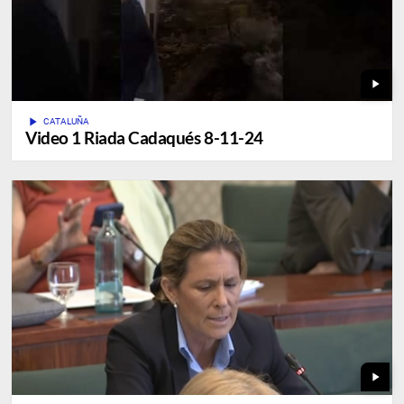
play_arrow
play_arrow
CATALUÑA
Video 1 Riada Cadaqués 8-11-24
play_arrow