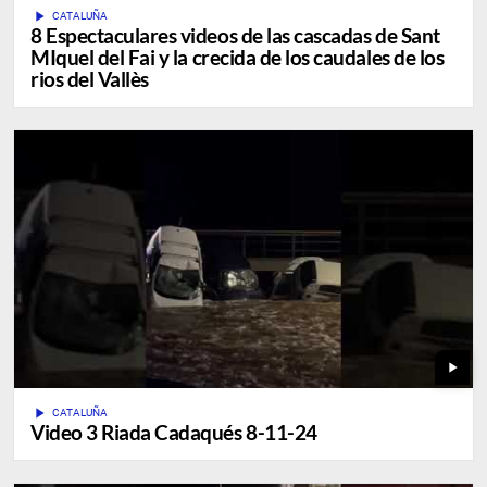
play_arrow
CATALUÑA
8 Espectaculares videos de las cascadas de Sant
MIquel del Fai y la crecida de los caudales de los
rios del Vallès
play_arrow
play_arrow
CATALUÑA
Video 3 Riada Cadaqués 8-11-24