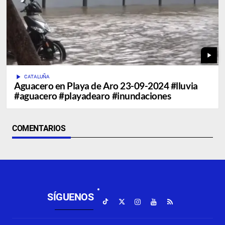
play_arrow
play_arrow
CATALUÑA
Aguacero en Playa de Aro 23-09-2024 #lluvia
#aguacero #playadearo #inundaciones
COMENTARIOS
SÍGUENOS