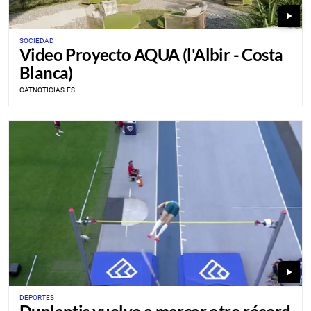
play_arrow
SOCIEDAD
Video Proyecto AQUA (l'Albir - Costa
Blanca)
CATNOTICIAS.ES
play_arrow
DEPORTES