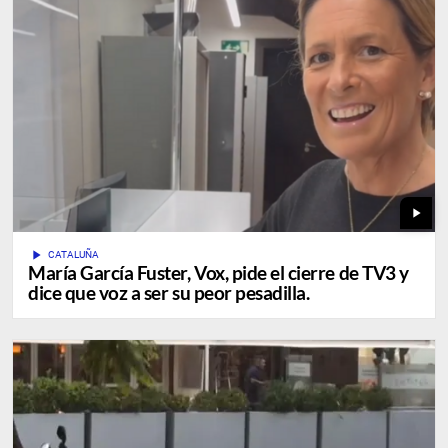
play_arrow
play_arrow
CATALUÑA
María García Fuster, Vox, pide el cierre de TV3 y
dice que voz a ser su peor pesadilla.