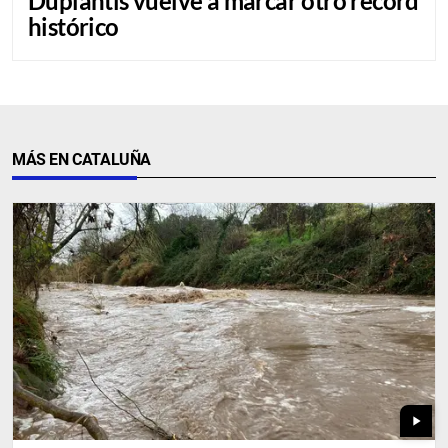
Duplantis vuelve a marcar otro récord
histórico
MÁS EN CATALUÑA
play_arrow