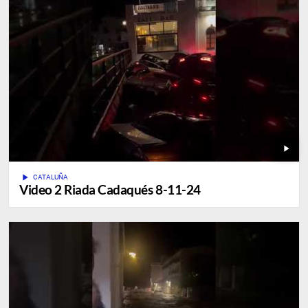
play_arrow
play_arrow
CATALUÑA
Video 2 Riada Cadaqués 8-11-24