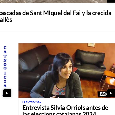
cascadas de Sant MIquel del Fai y la crecida
allès
play_arrow
play_arrow
LA ENTREVISTA
Entrevista Silvia Orriols antes de
las eleccions catalanas 2024