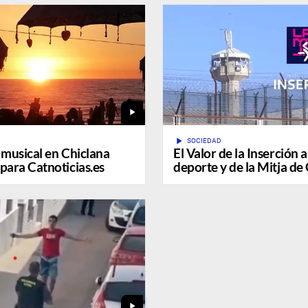
play_arrow
play_arrow
SOCIEDAD
musical en Chiclana
El Valor de la Inserción a
para Catnoticias.es
deporte y de la Mitja de
play_arrow