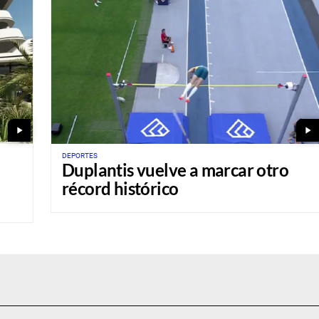
play_arrow
play_arrow
DEPORTES
Duplantis vuelve a marcar otro
récord histórico