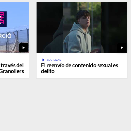
play_arrow
play_arrow
play_arrow
SOCIEDAD
 través del
El reenvío de contenido sexual es
 Granollers
delito