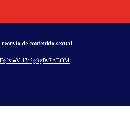
 reenvío de contenido sexual
AnWFg?si=V-J7c3g9gfw7AEOM