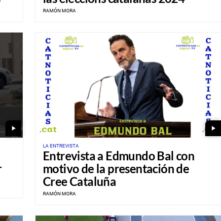
RAMÓN MORA
play_arrow
play_arrow
LA ENTREVISTA
Entrevista a Edmundo Bal con
r
motivo de la presentación de
Cree Cataluña
RAMÓN MORA