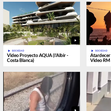
play_arrow
play_arrow
play_arrow
SOCIEDAD
SOCIEDAD
Video Proyecto AQUA (l'Albir -
Atardecer 
Costa Blanca)
Video RM 
play_arrow