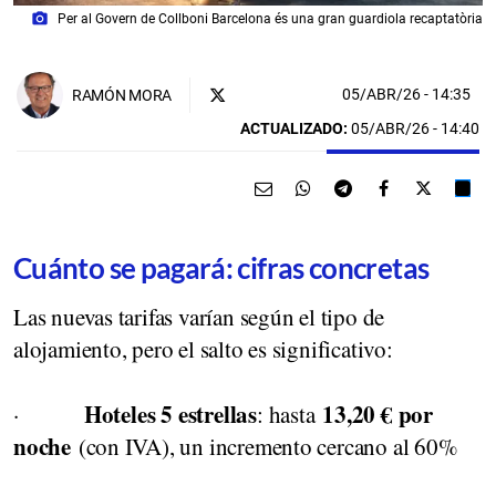
photo_camera
Per al Govern de Collboni Barcelona és una gran guardiola recaptatòria
05/ABR/26
- 14:35
RAMÓN MORA
ACTUALIZADO:
05/ABR/26 - 14:40
Cuánto se pagará: cifras concretas
Las nuevas tarifas varían según el tipo de
alojamiento, pero el salto es significativo:
Hoteles 5 estrellas
13,20 € por
·
: hasta
noche
(con IVA), un incremento cercano al 60%