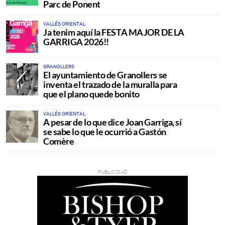
Parc de Ponent
VALLÉS ORIENTAL
Ja tenim aquí la FESTA MAJOR DE LA
GARRIGA 2026!!
GRANOLLERS
El ayuntamiento de Granollers se
inventa el trazado de la muralla para
que el plano quede bonito
VALLÉS ORIENTAL
A pesar de lo que dice Joan Garriga, sí
se sabe lo que le ocurrió a Gastón
Comère