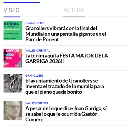
VISTO
ACTUAL
GRANOLLERS
Granollers vibrará con la final del
Mundial en una pantalla gigante en el
Parc de Ponent
VALLÉS ORIENTAL
Ja tenim aquí la FESTA MAJOR DE LA
GARRIGA 2026!!
GRANOLLERS
El ayuntamiento de Granollers se
inventa el trazado de la muralla para
que el plano quede bonito
VALLÉS ORIENTAL
A pesar de lo que dice Joan Garriga, sí
se sabe lo que le ocurrió a Gastón
Comère