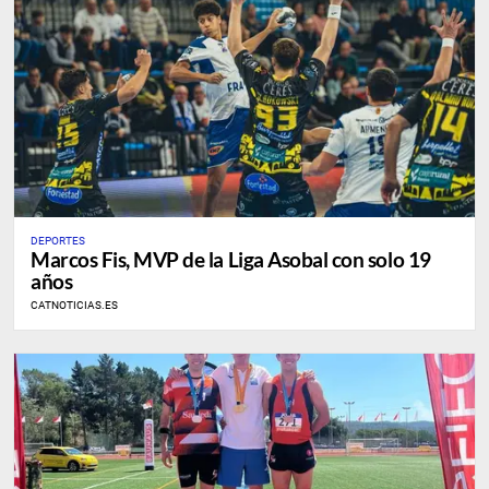
DEPORTES
Marcos Fis, MVP de la Liga Asobal con solo 19
años
CATNOTICIAS.ES