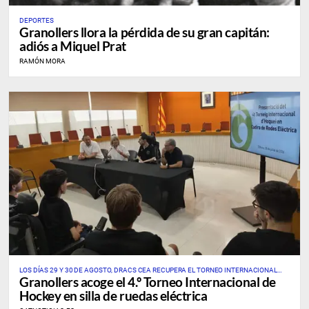
DEPORTES
Granollers llora la pérdida de su gran capitán:
adiós a Miquel Prat
RAMÓN MORA
LOS DÍAS 29 Y 30 DE AGOSTO, DRACS CEA RECUPERA EL TORNEO INTERNACIONAL
Granollers acoge el 4.º Torneo Internacional de
ÚNICO DE ESTE DEPORTE EN CATALUÑA Y EN ESPAÑA
Hockey en silla de ruedas eléctrica