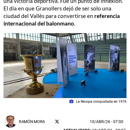
una victoria deportiva. Fue un punto de inflexión.
El día en que Granollers dejó de ser solo una
ciudad del Vallès para convertirse en
referencia
internacional del balonmano
.
photo_camera
La Recopa conquistada en 1976
10/ABR/26
- 07:00
RAMÓN MORA