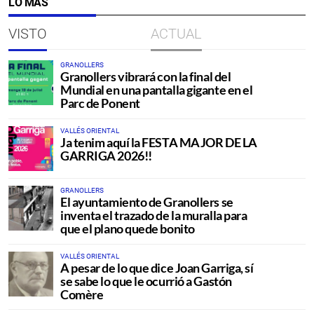
LO MÁS
VISTO
ACTUAL
GRANOLLERS
Granollers vibrará con la final del
Mundial en una pantalla gigante en el
Parc de Ponent
VALLÉS ORIENTAL
Ja tenim aquí la FESTA MAJOR DE LA
GARRIGA 2026!!
GRANOLLERS
El ayuntamiento de Granollers se
inventa el trazado de la muralla para
que el plano quede bonito
VALLÉS ORIENTAL
A pesar de lo que dice Joan Garriga, sí
se sabe lo que le ocurrió a Gastón
Comère