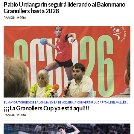
Pablo Urdangarin seguirá liderando al Balonmano
Granollers hasta 2028
RAMÓN MORA
EL MAYOR TORNEO DE BALONMANO BASE VOLVERÁ A CONVERTIR LA CAPITAL DEL VALLÈS
¡¡¡La Granollers Cup ya está aquí!!!
ORIENTAL EN EL EPICENTRO MUNDIAL DEL DEPORTE JUVENIL
RAMÓN MORA