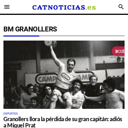
menu
search
BM GRANOLLERS
DEPORTES
Granollers llora la pérdida de su gran capitán: adiós
a Miquel Prat