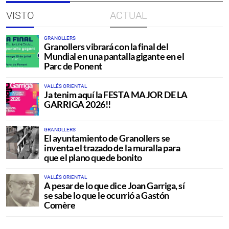
VISTO
ACTUAL
GRANOLLERS
Granollers vibrará con la final del
Mundial en una pantalla gigante en el
Parc de Ponent
VALLÉS ORIENTAL
Ja tenim aquí la FESTA MAJOR DE LA
GARRIGA 2026!!
GRANOLLERS
El ayuntamiento de Granollers se
inventa el trazado de la muralla para
que el plano quede bonito
VALLÉS ORIENTAL
A pesar de lo que dice Joan Garriga, sí
se sabe lo que le ocurrió a Gastón
Comère