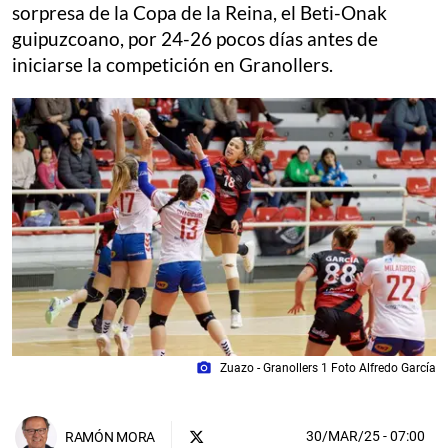
sorpresa de la Copa de la Reina, el Beti-Onak
guipuzcoano, por 24-26 pocos días antes de
iniciarse la competición en Granollers.
photo_camera
Zuazo - Granollers 1 Foto Alfredo García
30/MAR/25
- 07:00
RAMÓN MORA