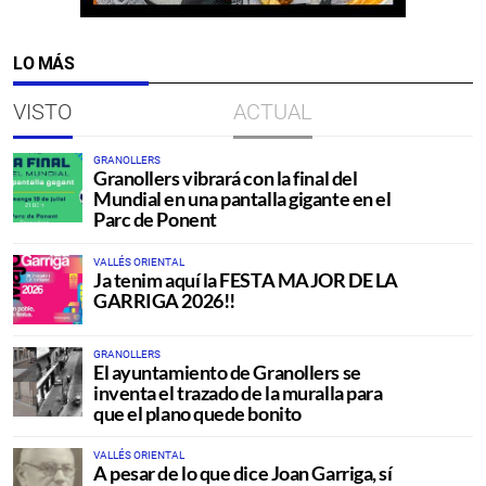
LO MÁS
VISTO
ACTUAL
GRANOLLERS
Granollers vibrará con la final del
Mundial en una pantalla gigante en el
Parc de Ponent
VALLÉS ORIENTAL
Ja tenim aquí la FESTA MAJOR DE LA
GARRIGA 2026!!
GRANOLLERS
El ayuntamiento de Granollers se
inventa el trazado de la muralla para
que el plano quede bonito
VALLÉS ORIENTAL
A pesar de lo que dice Joan Garriga, sí