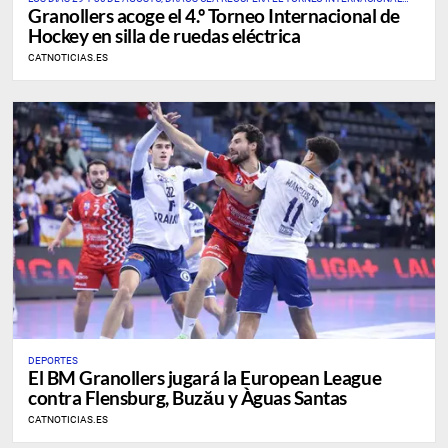
Granollers acoge el 4.º Torneo Internacional de
ÚNICO DE ESTE DEPORTE EN CATALUÑA Y EN ESPAÑA
Hockey en silla de ruedas eléctrica
CATNOTICIAS.ES
DEPORTES
​El BM Granollers jugará la European League
contra Flensburg, Buzău y Àguas Santas
CATNOTICIAS.ES