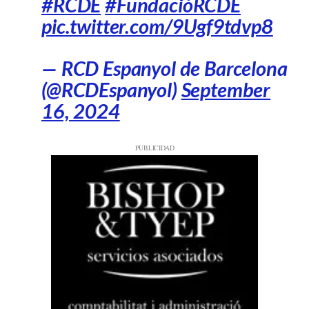
#RCDE
#FundacióRCDE
pic.twitter.com/9Ugf9tdvp8
— RCD Espanyol de Barcelona
(@RCDEspanyol)
September
16, 2024