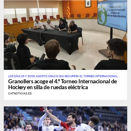
LOS DÍAS 29 Y 30 DE AGOSTO, DRACS CEA RECUPERA EL TORNEO INTERNACIONAL
Granollers acoge el 4.º Torneo Internacional de
ÚNICO DE ESTE DEPORTE EN CATALUÑA Y EN ESPAÑA
Hockey en silla de ruedas eléctrica
CATNOTICIAS.ES