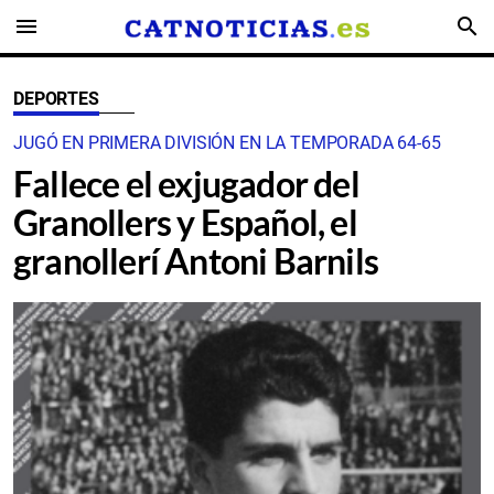
menu
search
DEPORTES
JUGÓ EN PRIMERA DIVISIÓN EN LA TEMPORADA 64-65
Fallece el exjugador del
Granollers y Español, el
granollerí Antoni Barnils