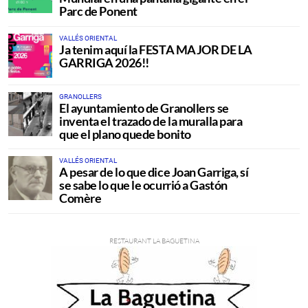
Parc de Ponent
VALLÉS ORIENTAL
Ja tenim aquí la FESTA MAJOR DE LA
GARRIGA 2026!!
GRANOLLERS
El ayuntamiento de Granollers se
inventa el trazado de la muralla para
que el plano quede bonito
VALLÉS ORIENTAL
A pesar de lo que dice Joan Garriga, sí
se sabe lo que le ocurrió a Gastón
Comère