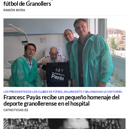
fútbol de Granollers
RAMÓN MORA
LOS PRESIDENTES DE LOS CLUBES DE FÚTBOL, BALONCESTO Y BALONMANO LO VISITARON
​Francesc Payàs recibe un pequeño homenaje del
POR SORPRESA EL VIERNES.
deporte granollerense en el hospital
CATNOTICIAS.ES