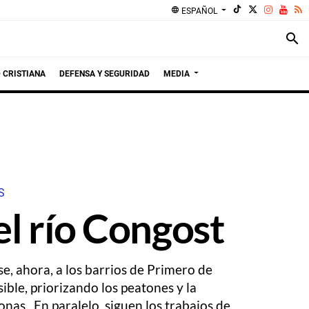
language
ESPAÑOL
search
 CRISTIANA
DEFENSA Y SEGURIDAD
MEDIA
S
el río Congost
, ahora, a los barrios de Primero de
ble, priorizando los peatones y la
sonas. En paralelo, siguen los trabajos de