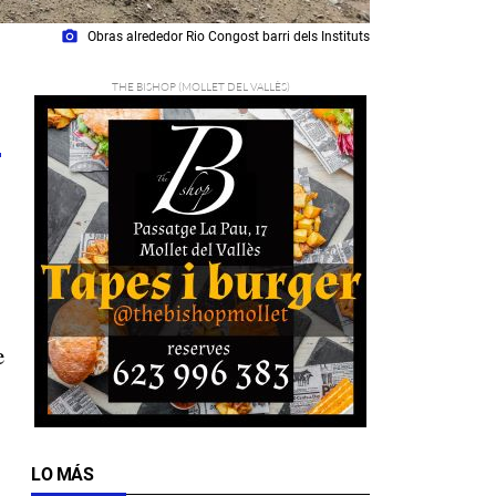
photo_camera
Obras alrededor Rio Congost barri dels Instituts
3
e
LO MÁS