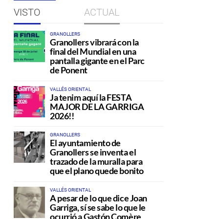
VISTO
ACTUAL
GRANOLLERS
Granollers vibrará con la
final del Mundial en una
pantalla gigante en el Parc
de Ponent
VALLÉS ORIENTAL
Ja tenim aquí la FESTA
MAJOR DE LA GARRIGA
2026!!
GRANOLLERS
El ayuntamiento de
Granollers se inventa el
trazado de la muralla para
que el plano quede bonito
VALLÉS ORIENTAL
A pesar de lo que dice Joan
Garriga, sí se sabe lo que le
ocurrió a Gastón Comère