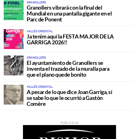
GRANOLLERS
Granollers vibrará con la final del
Mundial en una pantalla gigante en el
Parc de Ponent
VALLÉS ORIENTAL
Ja tenim aquí la FESTA MAJOR DE LA
GARRIGA 2026!!
GRANOLLERS
El ayuntamiento de Granollers se
inventa el trazado de la muralla para
que el plano quede bonito
VALLÉS ORIENTAL
A pesar de lo que dice Joan Garriga, sí
se sabe lo que le ocurrió a Gastón
Comère