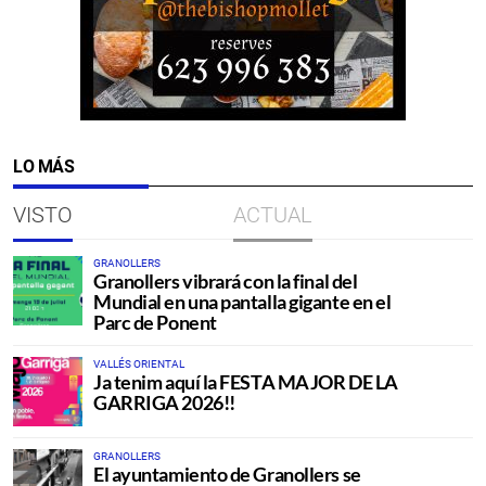
LO MÁS
VISTO
ACTUAL
GRANOLLERS
Granollers vibrará con la final del
Mundial en una pantalla gigante en el
Parc de Ponent
VALLÉS ORIENTAL
Ja tenim aquí la FESTA MAJOR DE LA
GARRIGA 2026!!
GRANOLLERS
El ayuntamiento de Granollers se