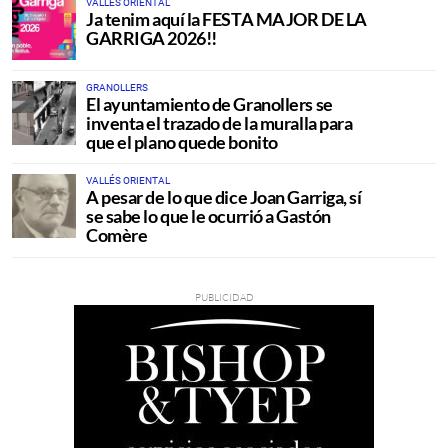
VALLÉS ORIENTAL
Ja tenim aquí la FESTA MAJOR DE LA
GARRIGA 2026!!
GRANOLLERS
El ayuntamiento de Granollers se
inventa el trazado de la muralla para
que el plano quede bonito
VALLÉS ORIENTAL
A pesar de lo que dice Joan Garriga, sí
se sabe lo que le ocurrió a Gastón
Comère