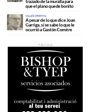
trazado de la muralla para
que el plano quede bonito
VALLÉS ORIENTAL
A pesar de lo que dice Joan
Garriga, sí se sabe lo que le
ocurrió a Gastón Comère