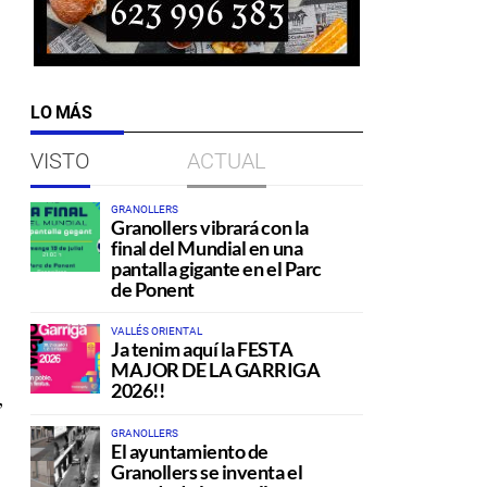
LO MÁS
VISTO
ACTUAL
GRANOLLERS
Granollers vibrará con la
final del Mundial en una
pantalla gigante en el Parc
de Ponent
VALLÉS ORIENTAL
Ja tenim aquí la FESTA
MAJOR DE LA GARRIGA
2026!!
,
GRANOLLERS
El ayuntamiento de
Granollers se inventa el