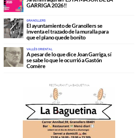
GARRIGA 2026!!
GRANOLLERS
El ayuntamiento de Granollers se
inventa el trazado de la muralla para
que el plano quede bonito
VALLÉS ORIENTAL
A pesar de lo que dice Joan Garriga, sí
se sabe lo que le ocurrió a Gastón
Comère