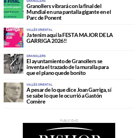
GRANOLLERS
Granollers vibrará con la final del
Mundial en una pantalla gigante en el
Parc de Ponent
VALLÉS ORIENTAL
Ja tenim aquí la FESTA MAJOR DE LA
GARRIGA 2026!!
GRANOLLERS
El ayuntamiento de Granollers se
inventa el trazado de la muralla para
que el plano quede bonito
VALLÉS ORIENTAL
A pesar de lo que dice Joan Garriga, sí
se sabe lo que le ocurrió a Gastón
Comère