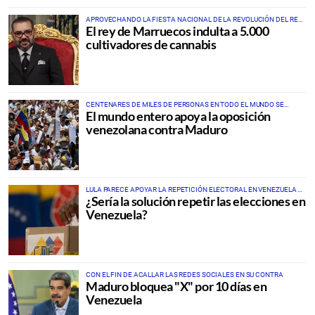
APROVECHANDO LA FIESTA NACIONAL DE LA REVOLUCIÓN DEL REY
El rey de Marruecos indulta a 5.000
Y EL PUEBLO
cultivadores de cannabis
CENTENARES DE MILES DE PERSONAS EN TODO EL MUNDO SE
El mundo entero apoya la oposición
MANIFIESTAN A FAVOR DE LA DEMOCRACIA Y EN CONTRA DE
MADURO
venezolana contra Maduro
LULA PARECE APOYAR LA REPETICIÓN ELECTORAL EN VENEZUELA Y
¿Sería la solución repetir las elecciones en
BIDEN TIENE DUDAS
Venezuela?
CON EL FIN DE ACALLAR LAS REDES SOCIALES EN SU CONTRA
Maduro bloquea "X" por 10 días en
Venezuela