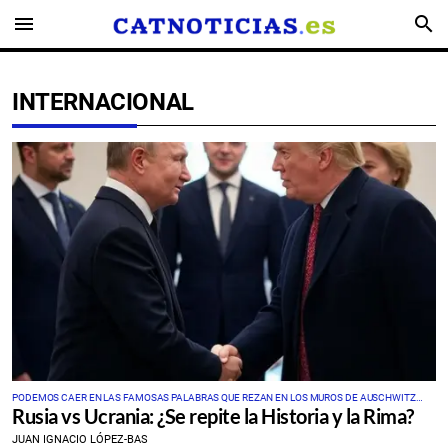
menu
search
INTERNACIONAL
PODEMOS CAER EN LAS FAMOSAS PALABRAS QUE REZAN EN LOS MUROS DE AUSCHWITZ
Rusia vs Ucrania: ¿Se repite la Historia y la Rima?
“QUIEN NO RECUERDA SU HISTORIA, ESTÁ CONDENADO A REPETIRLA”
JUAN IGNACIO LÓPEZ-BAS