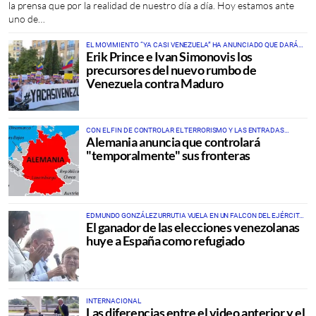
la prensa que por la realidad de nuestro día a día. Hoy estamos ante
uno de…
EL MOVIMIENTO “YA CASI VENEZUELA” HA ANUNCIADO QUE DARÁ
Erik Prince e Ivan Simonovis los
PASO A LA LIBERACIÓN Y RECONSTRUCCIÓN DEL PUEBLO
VENEZOLANO
precursores del nuevo rumbo de
Venezuela contra Maduro
CON EL FIN DE CONTROLAR EL TERRORISMO Y LAS ENTRADAS
Alemania anuncia que controlará
MASIVAS DE INMIGRANTES
"temporalmente" sus fronteras
EDMUNDO GONZÁLEZ URRUTIA VUELA EN UN FALCON DEL EJÉRCITO
El ganador de las elecciones venezolanas
ESPAÑOL DESTINO A MADRID
huye a España como refugiado
INTERNACIONAL
Las diferencias entre el video anterior y el