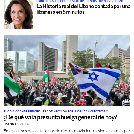
BRIGITTE GABRIEL EXPLICA SU EXPERIENCIA LIBANESA Y CÓMO
La Historia real del Líbano contada por una
CAMBIÓ SU PAÍS DE SER “LA NEW YORK” DE ORIENTE MEDIO A ESTAR
PRÁCTICAMENTE DESTRUIDO
libanesa en 5 minutos
EL CONVOCANTE PRINCIPAL ES CGT APOYADO POR UNOS 150 COLECTIVOS Y
¿De qué va la presunta huelga general de hoy?
ORGANIZACIONES SOCIALES
CATNOTICIAS.ES
En ocasiones nos enteramos de ciertos movimientos sindicales más por