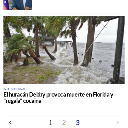
INTERNACIONAL
El huracán Debby provoca muerte en Florida y
"regala" cocaina
Anterior
1
2
Siguien
3