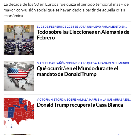
La década de los 30 en Europa fue quizá el periodo temporal más y de
mayor convulsión social que se hayan dado a partir de aquella crisis
económica…
EL 23 DE FEBRERO DE 2025 SE VOTA UN NUEVO PARLAMENTO EN
Todo sobre las Elecciones en Alemania de
ALEMANIA Y EL FUTURO DE EUROPA
Febrero
MANUEL CASTAÑÓN NOS INDICA LO QUE VA A PASAR EN EL MUNDO
Qué ocurrirá en el Mundo durante el
DURANTE LA SEGUNDA PARTE DE LA “ERA TRUMP” EN UNA
PROFUNDIDAD DE ANÁLISIS SIN PRECEDENTES
mandato de Donald Trump
VICTORIA HISTÓRICA SOBRE KAMALA HARRIS A LA QUE ARRASA EN
Donald Trump recupera la Casa Blanca
VOTOS POPULARES: + DE 5 MILLONES DE DIFERENCIA