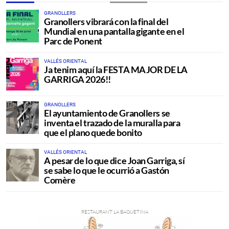
GRANOLLERS
Granollers vibrará con la final del
Mundial en una pantalla gigante en el
Parc de Ponent
VALLÉS ORIENTAL
Ja tenim aquí la FESTA MAJOR DE LA
GARRIGA 2026!!
GRANOLLERS
El ayuntamiento de Granollers se
inventa el trazado de la muralla para
que el plano quede bonito
VALLÉS ORIENTAL
A pesar de lo que dice Joan Garriga, sí
se sabe lo que le ocurrió a Gastón
Comère