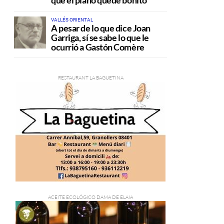
que el plano quede bonito
VALLÉS ORIENTAL
A pesar de lo que dice Joan
Garriga, sí se sabe lo que le
ocurrió a Gastón Comère