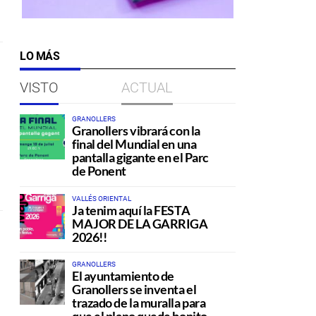
LO MÁS
VISTO
ACTUAL
GRANOLLERS
Granollers vibrará con la
final del Mundial en una
pantalla gigante en el Parc
de Ponent
VALLÉS ORIENTAL
Ja tenim aquí la FESTA
MAJOR DE LA GARRIGA
2026!!
GRANOLLERS
El ayuntamiento de
Granollers se inventa el
trazado de la muralla para