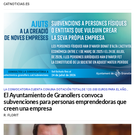
CATNOTICIAS.ES
LA CONVOCATORIA CUENTA CON UNA DOTACIÓN TOTAL DE 120.000 EUROS PARA EL AÑO
El Ayuntamiento de Granollers convoca
2026
subvenciones para personas emprendedoras que
creen una empresa
R. FLORIT