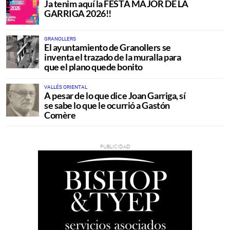
Ja tenim aquí la FESTA MAJOR DE LA
GARRIGA 2026!!
GRANOLLERS
El ayuntamiento de Granollers se
inventa el trazado de la muralla para
que el plano quede bonito
VALLÉS ORIENTAL
A pesar de lo que dice Joan Garriga, sí
se sabe lo que le ocurrió a Gastón
Comère