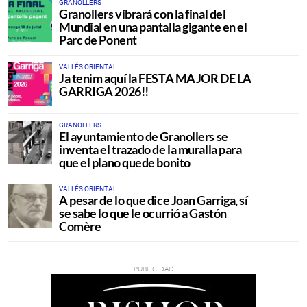
GRANOLLERS
Granollers vibrará con la final del
Mundial en una pantalla gigante en el
Parc de Ponent
VALLÉS ORIENTAL
Ja tenim aquí la FESTA MAJOR DE LA
GARRIGA 2026!!
GRANOLLERS
El ayuntamiento de Granollers se
inventa el trazado de la muralla para
que el plano quede bonito
VALLÉS ORIENTAL
A pesar de lo que dice Joan Garriga, sí
se sabe lo que le ocurrió a Gastón
Comère