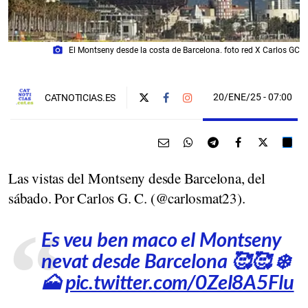
photo_camera
El Montseny desde la costa de Barcelona. foto red X Carlos GC
20/ENE/25
- 07:00
CATNOTICIAS.ES
Las vistas del Montseny desde Barcelona, del
sábado. Por Carlos G. C. (@carlosmat23).
Es veu ben maco el Montseny
nevat desde Barcelona 🥰🥰 ❄️
🗻
pic.twitter.com/0Zel8A5Flu