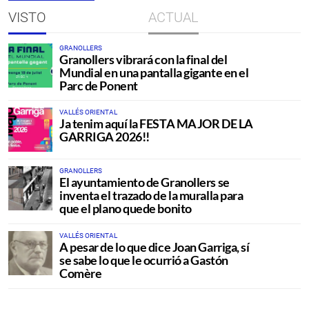
VISTO
ACTUAL
GRANOLLERS
Granollers vibrará con la final del
Mundial en una pantalla gigante en el
Parc de Ponent
VALLÉS ORIENTAL
Ja tenim aquí la FESTA MAJOR DE LA
GARRIGA 2026!!
GRANOLLERS
El ayuntamiento de Granollers se
inventa el trazado de la muralla para
que el plano quede bonito
VALLÉS ORIENTAL
A pesar de lo que dice Joan Garriga, sí
se sabe lo que le ocurrió a Gastón
Comère