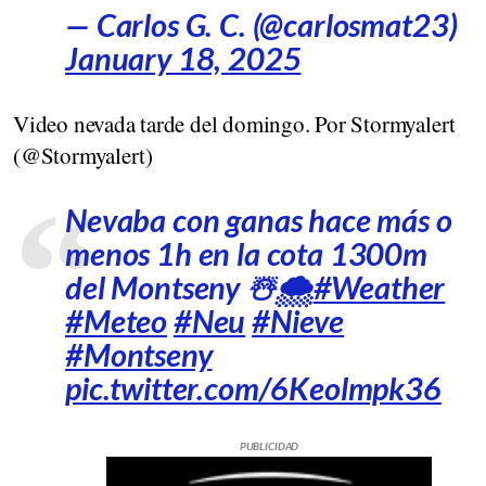
— Carlos G. C. (@carlosmat23)
January 18, 2025
Video nevada tarde del domingo. Por Stormyalert
(@Stormyalert)
Nevaba con ganas hace más o
menos 1h en la cota 1300m
del Montseny ☃️🌨
#Weather
#Meteo
#Neu
#Nieve
#Montseny
pic.twitter.com/6Keolmpk36