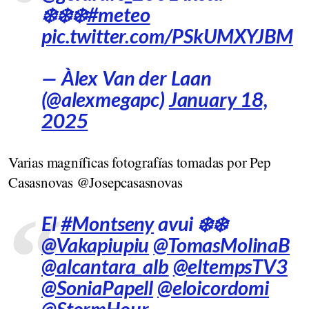
❄️❄️❄️
#meteo
pic.twitter.com/PSkUMXYJBM
— Àlex Van der Laan
(@alexmegapc)
January 18,
2025
Varias magníficas fotografías tomadas por Pep
Casasnovas @Josepcasasnovas
El
#Montseny
avui ❄️❄️
@Vakapiupiu
@TomasMolinaB
@alcantara_alb
@eltempsTV3
@SoniaPapell
@eloicordomi
@StormHour