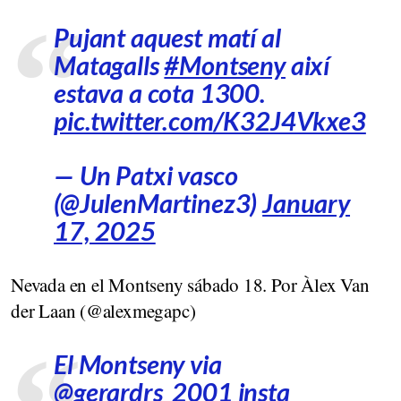
Pujant aquest matí al
Matagalls
#Montseny
així
estava a cota 1300.
pic.twitter.com/K32J4Vkxe3
— Un Patxi vasco
(@JulenMartinez3)
January
17, 2025
Nevada en el Montseny sábado 18. Por Àlex Van
der Laan (@alexmegapc)
El Montseny via
@gerardrs_2001 insta