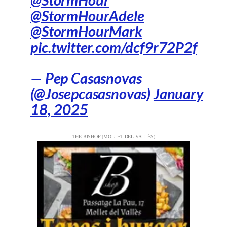
@StormHourAdele
@StormHourMark
pic.twitter.com/dcf9r72P2f
— Pep Casasnovas
(@Josepcasasnovas)
January
18, 2025