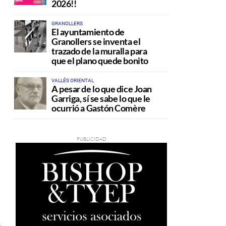
2026!!
GRANOLLERS
El ayuntamiento de
Granollers se inventa el
trazado de la muralla para
que el plano quede bonito
VALLÉS ORIENTAL
A pesar de lo que dice Joan
Garriga, sí se sabe lo que le
ocurrió a Gastón Comère
n