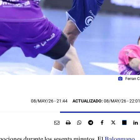
photo_camera
Ferran Ca
08/MAY/26
- 21:44
ACTUALIZADO:
08/MAY/26 - 22:0
mociones durante los sesenta minutos. El
Balonmano