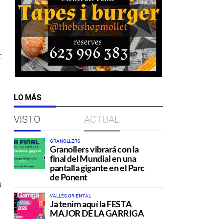
r
LO MÁS
VISTO
ACTUAL
GRANOLLERS
Granollers vibrará con la
final del Mundial en una
pantalla gigante en el Parc
de Ponent
n
VALLÉS ORIENTAL
Ja tenim aquí la FESTA
MAJOR DE LA GARRIGA