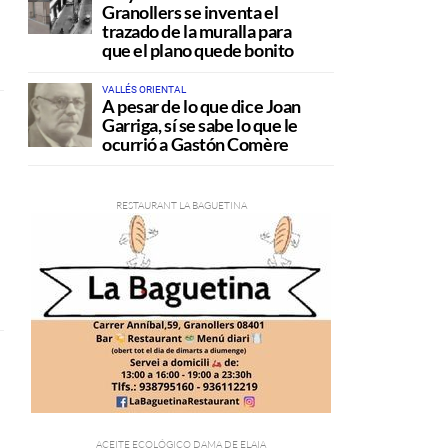
Granollers se inventa el
trazado de la muralla para
que el plano quede bonito
VALLÉS ORIENTAL
A pesar de lo que dice Joan
Garriga, sí se sabe lo que le
ocurrió a Gastón Comère
a