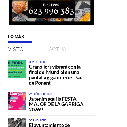
LO MÁS
VISTO
ACTUAL
GRANOLLERS
Granollers vibrará con la
final del Mundial en una
pantalla gigante en el Parc
de Ponent
VALLÉS ORIENTAL
Ja tenim aquí la FESTA
MAJOR DE LA GARRIGA
2026!!
GRANOLLERS
El ayuntamiento de