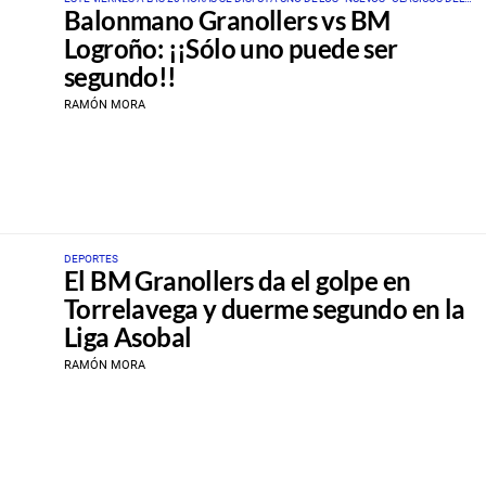
Balonmano Granollers vs BM
BALONMANO, EN EL PALAU OLIMPIC DE GRANOLLERS
Logroño: ¡¡Sólo uno puede ser
segundo!!
RAMÓN MORA
DEPORTES
El BM Granollers da el golpe en
Torrelavega y duerme segundo en la
Liga Asobal
RAMÓN MORA