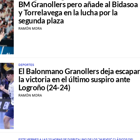
BM Granollers pero añade al Bidasoa
y Torrelavega en la lucha por la
segunda plaza
RAMÓN MORA
DEPORTES
El Balonmano Granollers deja escapa
la victoria en el último suspiro ante
Logroño (24-24)
RAMÓN MORA
ESTE VIERNES A LAS 20 HORAS SE DISPUTA UNO DE LOS “NUEVOS” CLÁSICOS DEL