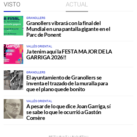
VISTO
ACTUAL
GRANOLLERS
Granollers vibrará con la final del
Mundial en una pantalla gigante en el
Parc de Ponent
VALLÉS ORIENTAL
Ja tenim aquí la FESTA MAJOR DE LA
GARRIGA 2026!!
GRANOLLERS
El ayuntamiento de Granollers se
inventa el trazado de la muralla para
que el plano quede bonito
VALLÉS ORIENTAL
A pesar de lo que dice Joan Garriga, sí
se sabe lo que le ocurrió a Gastón
Comère