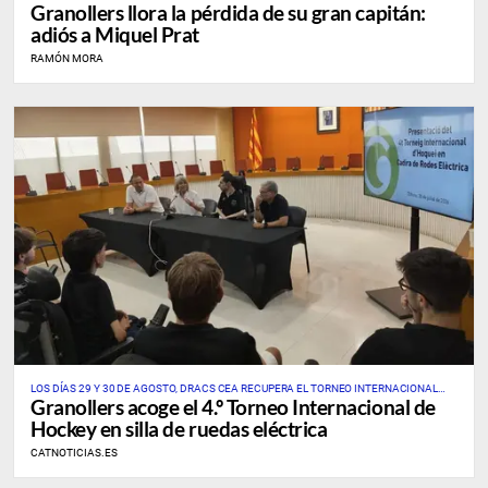
Granollers llora la pérdida de su gran capitán:
adiós a Miquel Prat
RAMÓN MORA
LOS DÍAS 29 Y 30 DE AGOSTO, DRACS CEA RECUPERA EL TORNEO INTERNACIONAL
Granollers acoge el 4.º Torneo Internacional de
ÚNICO DE ESTE DEPORTE EN CATALUÑA Y EN ESPAÑA
Hockey en silla de ruedas eléctrica
CATNOTICIAS.ES