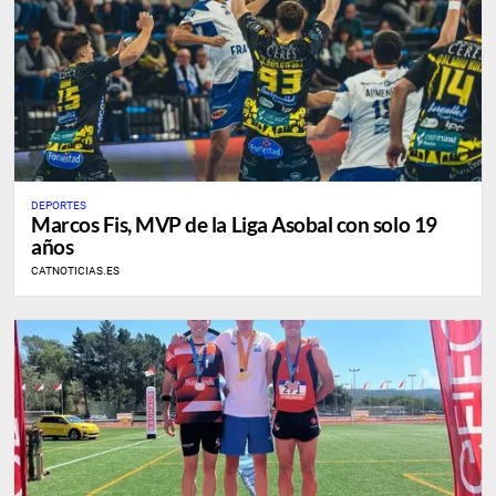
DEPORTES
Marcos Fis, MVP de la Liga Asobal con solo 19
años
CATNOTICIAS.ES