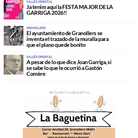
VALLÉS ORIENTAL
Ja tenim aquí la FESTA MAJOR DE LA
GARRIGA 2026!!
GRANOLLERS
El ayuntamiento de Granollers se
inventa el trazado de la muralla para
que el plano quede bonito
VALLÉS ORIENTAL
A pesar de lo que dice Joan Garriga, sí
se sabe lo que le ocurrió a Gastón
Comère