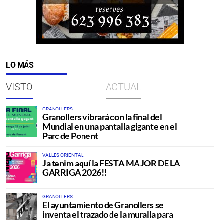
LO MÁS
VISTO
ACTUAL
GRANOLLERS
Granollers vibrará con la final del
Mundial en una pantalla gigante en el
Parc de Ponent
VALLÉS ORIENTAL
Ja tenim aquí la FESTA MAJOR DE LA
GARRIGA 2026!!
GRANOLLERS
El ayuntamiento de Granollers se
inventa el trazado de la muralla para