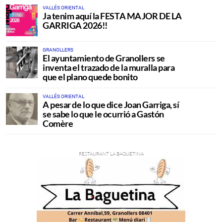
VALLÉS ORIENTAL
Ja tenim aquí la FESTA MAJOR DE LA
GARRIGA 2026!!
GRANOLLERS
El ayuntamiento de Granollers se
inventa el trazado de la muralla para
que el plano quede bonito
VALLÉS ORIENTAL
A pesar de lo que dice Joan Garriga, sí
se sabe lo que le ocurrió a Gastón
Comère