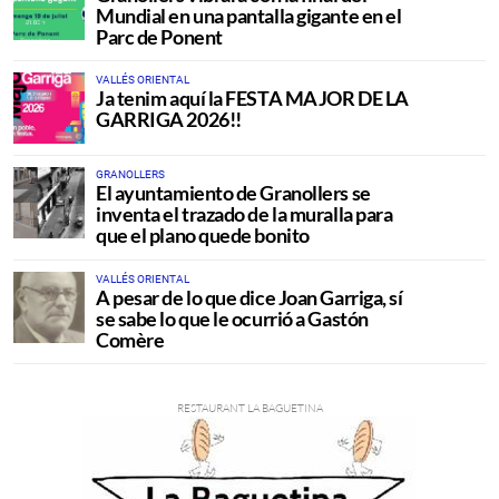
Mundial en una pantalla gigante en el
Parc de Ponent
VALLÉS ORIENTAL
Ja tenim aquí la FESTA MAJOR DE LA
GARRIGA 2026!!
GRANOLLERS
El ayuntamiento de Granollers se
inventa el trazado de la muralla para
que el plano quede bonito
VALLÉS ORIENTAL
A pesar de lo que dice Joan Garriga, sí
se sabe lo que le ocurrió a Gastón
Comère