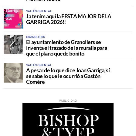
VALLÉS ORIENTAL
Ja tenim aquí la FESTA MAJOR DE LA
GARRIGA 2026!!
GRANOLLERS
El ayuntamiento de Granollers se
inventa el trazado de la muralla para
que el plano quede bonito
VALLÉS ORIENTAL
A pesar de lo que dice Joan Garriga, sí
se sabe lo que le ocurrió a Gastón
Comère