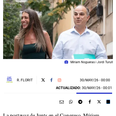
photo_camera
Miriam Nogueras i Jordi Turull
30/MAY/26
- 00:00
R. FLORIT
ACTUALIZADO:
30/MAY/26 - 00:01
La portavoz de Junts en el Congreso, Míriam