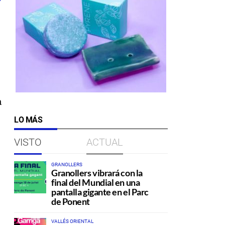
a
LO MÁS
VISTO
ACTUAL
GRANOLLERS
Granollers vibrará con la
final del Mundial en una
pantalla gigante en el Parc
de Ponent
VALLÉS ORIENTAL