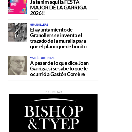
Ja tenim aquí la FESTA
MAJOR DE LA GARRIGA
2026!!
GRANOLLERS
El ayuntamiento de
Granollers se inventa el
trazado de la muralla para
que el plano quede bonito
VALLÉS ORIENTAL
A pesar de lo que dice Joan
Garriga, sí se sabe lo que le
ocurrió a Gastón Comère