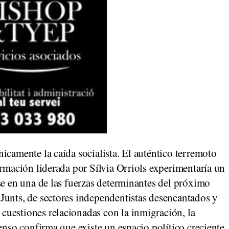
icamente la caída socialista. El auténtico terremoto
ormación liderada por Sílvia Orriols experimentaría un
se en una de las fuerzas determinantes del próximo
Junts, de sectores independentistas desencantados y
uestiones relacionadas con la inmigración, la
enso confirma que existe un espacio político creciente