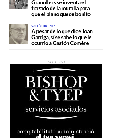
Granollers se inventa el
trazado de la muralla para
que el plano quede bonito
VALLÉS ORIENTAL
A pesar de lo que dice Joan
Garriga, sí se sabe lo que le
ocurrió a Gastón Comère