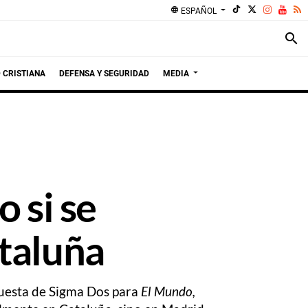
language
ESPAÑOL
search
 CRISTIANA
DEFENSA Y SEGURIDAD
MEDIA
 si se
ataluña
ncuesta de Sigma Dos para
El Mundo,