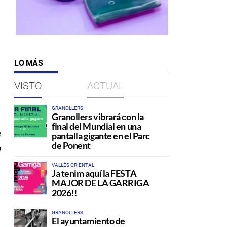
LO MÁS
VISTO
ACTUAL
GRANOLLERS
Granollers vibrará con la
final del Mundial en una
e
pantalla gigante en el Parc
de Ponent
o
VALLÉS ORIENTAL
Ja tenim aquí la FESTA
MAJOR DE LA GARRIGA
2026!!
GRANOLLERS
El ayuntamiento de