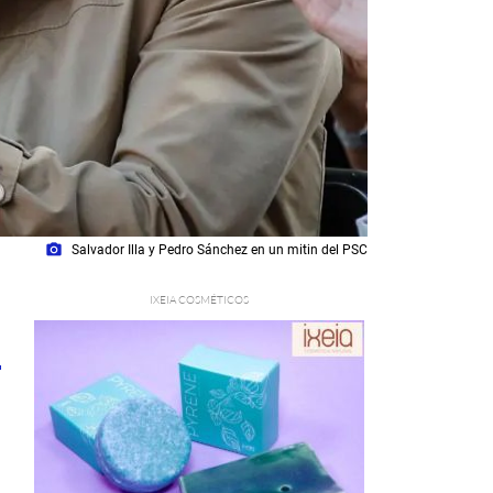
photo_camera
Salvador Illa y Pedro Sánchez en un mitin del PSC
1