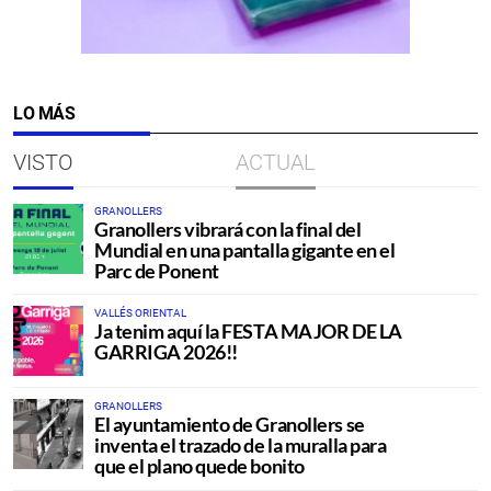
LO MÁS
VISTO
ACTUAL
GRANOLLERS
Granollers vibrará con la final del
Mundial en una pantalla gigante en el
Parc de Ponent
VALLÉS ORIENTAL
Ja tenim aquí la FESTA MAJOR DE LA
GARRIGA 2026!!
GRANOLLERS
El ayuntamiento de Granollers se
inventa el trazado de la muralla para
que el plano quede bonito