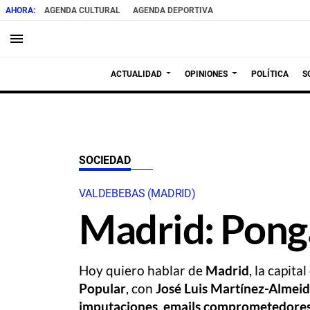
AGENDA CULTURAL
AGENDA DEPORTIVA
menu
ACTUALIDAD
OPINIONES
POLÍTICA
S
SOCIEDAD
VALDEBEBAS (MADRID)
Madrid: Pong
Hoy quiero hablar de
Madrid
, la capit
Popular
, con
José Luis Martínez-Almei
imputaciones
,
emails comprometedore