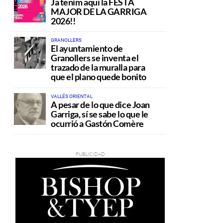
Ja tenim aquí la FESTA
MAJOR DE LA GARRIGA
2026!!
GRANOLLERS
El ayuntamiento de
Granollers se inventa el
trazado de la muralla para
que el plano quede bonito
VALLÉS ORIENTAL
A pesar de lo que dice Joan
Garriga, sí se sabe lo que le
ocurrió a Gastón Comère