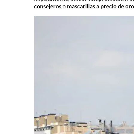
consejeros
o
mascarillas a precio de or