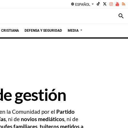
language
ESPAÑOL
search
 CRISTIANA
DEFENSA Y SEGURIDAD
MEDIA
e gestión
 en la Comunidad por el
Partido
ías
, ni de
novios mediáticos
, ni de
hufes familiares
,
tuiteros metidos a