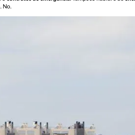
o
. No.