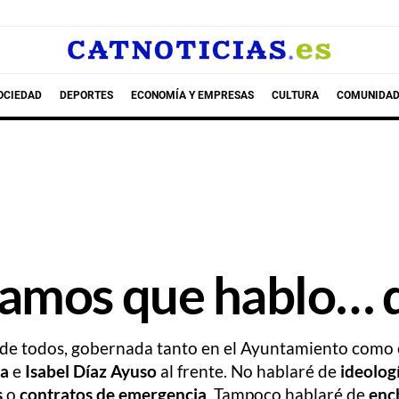
OCIEDAD
DEPORTES
ECONOMÍA Y EMPRESAS
CULTURA
COMUNIDAD
amos que hablo… d
al de todos, gobernada tanto en el Ayuntamiento como
da
e
Isabel Díaz Ayuso
al frente. No hablaré de
ideolog
s
o
contratos de emergencia
. Tampoco hablaré de
enc