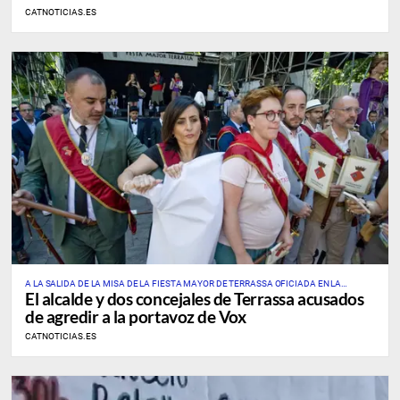
CATNOTICIAS.ES
A LA SALIDA DE LA MISA DE LA FIESTA MAYOR DE TERRASSA OFICIADA EN LA
El alcalde y dos concejales de Terrassa acusados
CATEDRAL DEL SANT ESPERIT
de agredir a la portavoz de Vox
CATNOTICIAS.ES