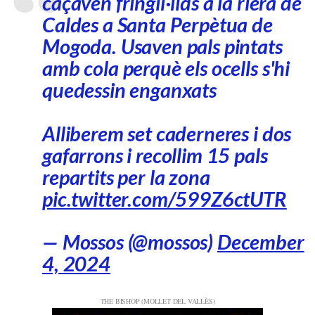
caçaven fringíl·lids a la riera de
Caldes a Santa Perpètua de
Mogoda. Usaven pals pintats
amb cola perquè els ocells s'hi
quedessin enganxats
Alliberem set caderneres i dos
gafarrons i recollim 15 pals
repartits per la zona
pic.twitter.com/599Z6ctUTR
— Mossos (@mossos)
December
4, 2024