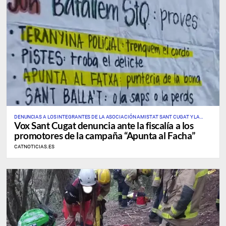
DENUNCIAS A LOS INTEGRANTES DE LA ASOCIACIÓN AMISTAT SANT CUGAT Y LA
Vox Sant Cugat denuncia ante la fiscalía a los
ORGANIZACIÓN ARRAN, POR LA GIMCANA “APUNTA AL FACHA” DEL 15 DE FEBRERO
promotores de la campaña “Apunta al Facha”
CATNOTICIAS.ES