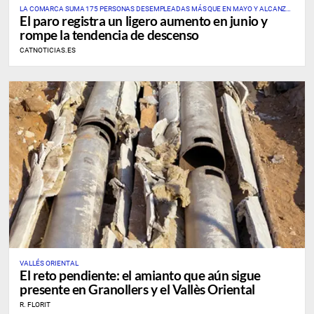
LA COMARCA SUMA 175 PERSONAS DESEMPLEADAS MÁS QUE EN MAYO Y ALCANZA
El paro registra un ligero aumento en junio y
UNA TASA PROVISIONAL DEL 7,69%
rompe la tendencia de descenso
CATNOTICIAS.ES
VALLÉS ORIENTAL
El reto pendiente: el amianto que aún sigue
presente en Granollers y el Vallès Oriental
R. FLORIT