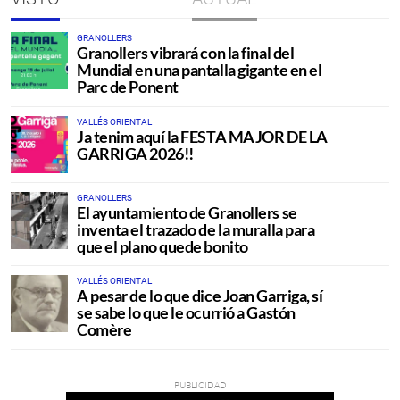
GRANOLLERS
Granollers vibrará con la final del
Mundial en una pantalla gigante en el
Parc de Ponent
VALLÉS ORIENTAL
Ja tenim aquí la FESTA MAJOR DE LA
GARRIGA 2026!!
GRANOLLERS
El ayuntamiento de Granollers se
inventa el trazado de la muralla para
que el plano quede bonito
VALLÉS ORIENTAL
A pesar de lo que dice Joan Garriga, sí
se sabe lo que le ocurrió a Gastón
Comère