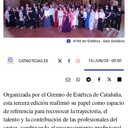
photo_camera
III Nit de l'Estètica - Gala Solidària
16/JUN/26
- 00:00
CATNOTICIAS.ES
Organizada por el Gremio de Estética de Cataluña,
esta tercera edición reafirmó su papel como espacio
de referencia para reconocer la trayectoria, el
talento y la contribución de las profesionales del
sector, combinando el reconocimiento profesional