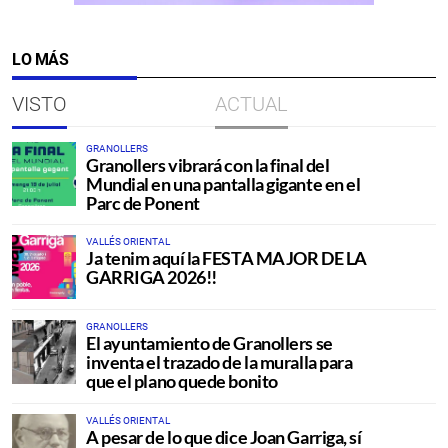
LO MÁS
VISTO
ACTUAL
GRANOLLERS
Granollers vibrará con la final del
Mundial en una pantalla gigante en el
Parc de Ponent
VALLÉS ORIENTAL
Ja tenim aquí la FESTA MAJOR DE LA
GARRIGA 2026!!
GRANOLLERS
El ayuntamiento de Granollers se
inventa el trazado de la muralla para
que el plano quede bonito
VALLÉS ORIENTAL
A pesar de lo que dice Joan Garriga, sí