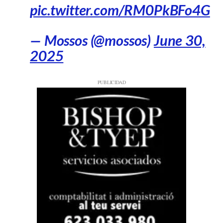
pic.twitter.com/RM0PkBFo4G
— Mossos (@mossos)
June 30,
2025