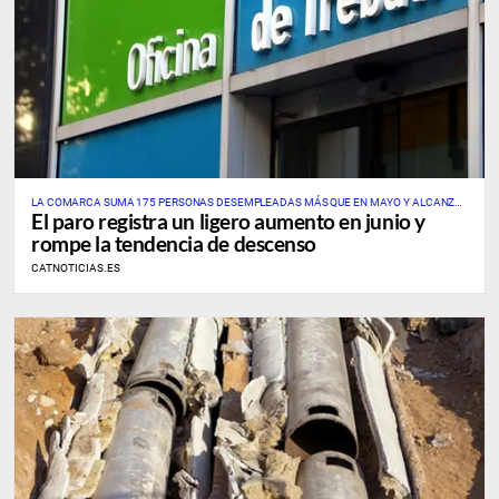
LA COMARCA SUMA 175 PERSONAS DESEMPLEADAS MÁS QUE EN MAYO Y ALCANZA
El paro registra un ligero aumento en junio y
UNA TASA PROVISIONAL DEL 7,69%
rompe la tendencia de descenso
CATNOTICIAS.ES