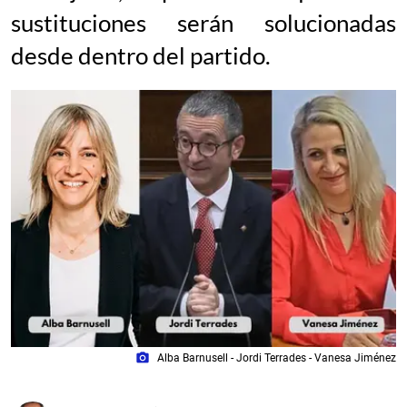
sustituciones serán solucionadas
desde dentro del partido.
photo_camera
Alba Barnusell - Jordi Terrades - Vanesa Jiménez