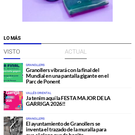
LO MÁS
VISTO
ACTUAL
GRANOLLERS
Granollers vibrará con la final del
Mundial en una pantalla gigante en el
Parc de Ponent
VALLÉS ORIENTAL
Ja tenim aquí la FESTA MAJOR DE LA
GARRIGA 2026!!
GRANOLLERS
El ayuntamiento de Granollers se
inventa el trazado de la muralla para