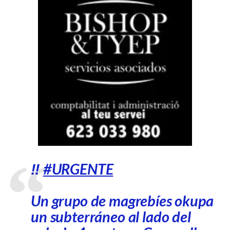
‼️
#URGENTE
Un grupo de magrebíes okupa
un subterráneo al lado del