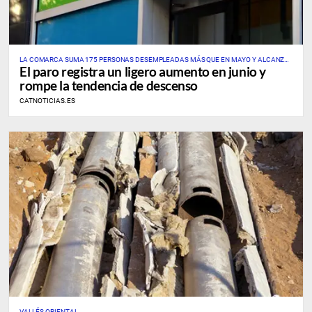
LA COMARCA SUMA 175 PERSONAS DESEMPLEADAS MÁS QUE EN MAYO Y ALCANZA
El paro registra un ligero aumento en junio y
UNA TASA PROVISIONAL DEL 7,69%
rompe la tendencia de descenso
CATNOTICIAS.ES
VALLÉS ORIENTAL