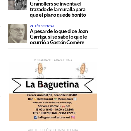
Granollers se inventa el
trazado de la muralla para
que el plano quede bonito
VALLÉS ORIENTAL
A pesar de lo que dice Joan
Garriga, sí se sabe lo que le
ocurrió a Gastón Comère