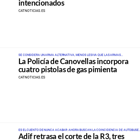
intencionados
CATNOTICIAS.ES
SE CONSIDERA UN ARMA ALTERNATIVA, MENOS LESIVA QUE LAS ARMAS
La Policía de Canovellas incorpora
CONVENCIONALES
cuatro pistolas de gas pimienta
CATNOTICIAS.ES
ES EL CUENTO DE NUNCA ACABAR: AHORA BUSCAN LA COINCIDENCIA DE AUTOBUSE
Adif retrasa el corte de la R3, tres
Y FECHAS ENTRE LA R3 Y R4