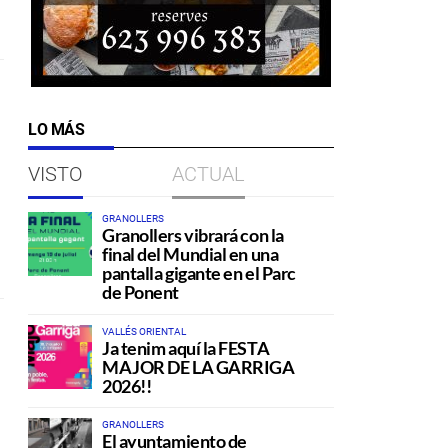
LO MÁS
VISTO
ACTUAL
GRANOLLERS
Granollers vibrará con la
final del Mundial en una
pantalla gigante en el Parc
de Ponent
VALLÉS ORIENTAL
Ja tenim aquí la FESTA
MAJOR DE LA GARRIGA
2026!!
GRANOLLERS
El ayuntamiento de