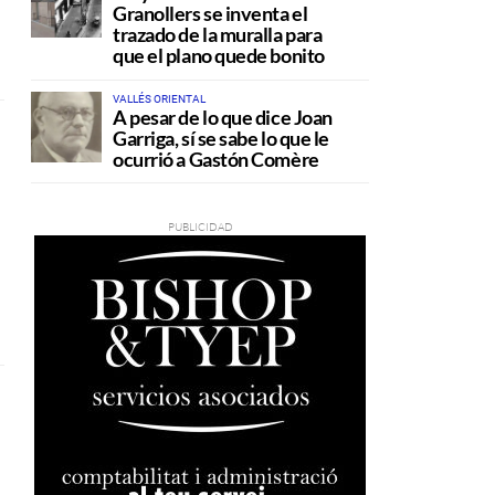
Granollers se inventa el
trazado de la muralla para
que el plano quede bonito
VALLÉS ORIENTAL
A pesar de lo que dice Joan
Garriga, sí se sabe lo que le
ocurrió a Gastón Comère