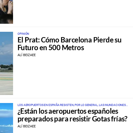
OPINIÓN
El Prat: Cómo Barcelona Pierde su
Futuro en 500 Metros
ALÍ BEIZAEE
LOS AEROPUERTOS EN ESPAÑA RESISTEN, POR LO GENERAL, LAS INUNDACIONES
¿Están los aeropuertos españoles
CAUSADAS POR LA DANA A PESAR DE LA FALTA DE INVERSIÓN Y MODERNIZACIÓN
preparados para resistir Gotas frías?
ALÍ BEIZAEE