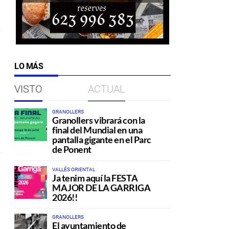
LO MÁS
VISTO
ACTUAL
GRANOLLERS
Granollers vibrará con la
final del Mundial en una
pantalla gigante en el Parc
de Ponent
VALLÉS ORIENTAL
Ja tenim aquí la FESTA
MAJOR DE LA GARRIGA
2026!!
GRANOLLERS
El ayuntamiento de