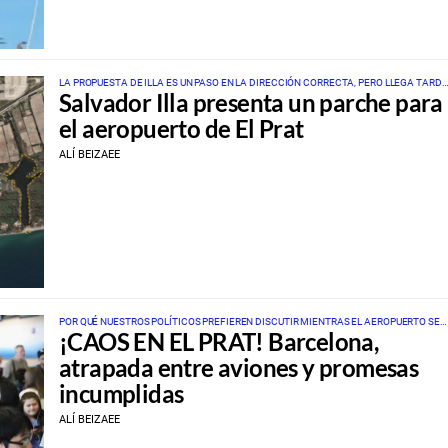
LA PROPUESTA DE ILLA ES UN PASO EN LA DIRECCIÓN CORRECTA, PERO LLEGA TARDE
Salvador Illa presenta un parche para
Y RESULTA INSUFICIENTE
el aeropuerto de El Prat
ALÍ BEIZAEE
POR QUÉ NUESTROS POLÍTICOS PREFIEREN DISCUTIR MIENTRAS EL AEROPUERTO SE
¡CAOS EN EL PRAT! Barcelona,
AHOGA EN PASAJEROS
atrapada entre aviones y promesas
incumplidas
ALÍ BEIZAEE