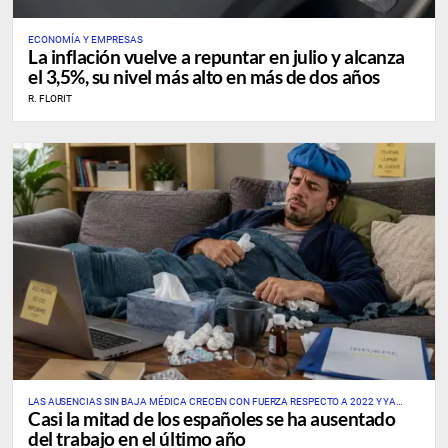
ECONOMÍA Y EMPRESAS
La inflación vuelve a repuntar en julio y alcanza
el 3,5%, su nivel más alto en más de dos años
R. FLORIT
LAS AUSENCIAS SIN BAJA MÉDICA CRECEN CON FUERZA RESPECTO A 2022 Y YA
Casi la mitad de los españoles se ha ausentado
AFECTAN A UNO DE CADA TRES PROFESIONALES
del trabajo en el último año