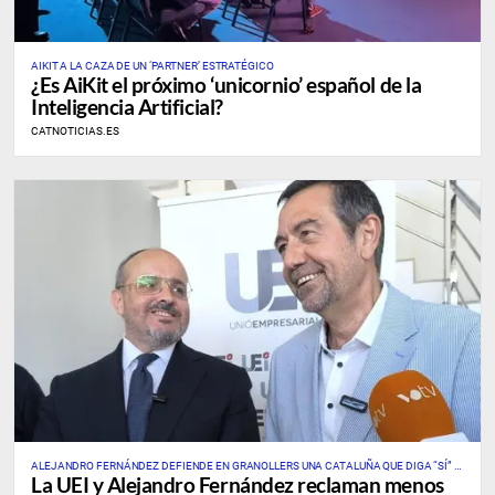
AIKIT A LA CAZA DE UN ‘PARTNER’ ESTRATÉGICO
¿Es AiKit el próximo ‘unicornio’ español de la
Inteligencia Artificial?
CATNOTICIAS.ES
ALEJANDRO FERNÁNDEZ DEFIENDE EN GRANOLLERS UNA CATALUÑA QUE DIGA “SÍ” A
La UEI y Alejandro Fernández reclaman menos
LA EMPRESA, LA INDUSTRIA Y LAS GRANDES INFRAESTRUCTURAS