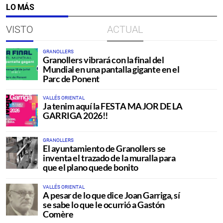
LO MÁS
VISTO
ACTUAL
GRANOLLERS
Granollers vibrará con la final del
Mundial en una pantalla gigante en el
Parc de Ponent
VALLÉS ORIENTAL
Ja tenim aquí la FESTA MAJOR DE LA
GARRIGA 2026!!
GRANOLLERS
El ayuntamiento de Granollers se
inventa el trazado de la muralla para
que el plano quede bonito
VALLÉS ORIENTAL
A pesar de lo que dice Joan Garriga, sí
se sabe lo que le ocurrió a Gastón
Comère