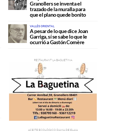
Granollers se inventa el
trazado de la muralla para
que el plano quede bonito
VALLÉS ORIENTAL
A pesar de lo que dice Joan
Garriga, sí se sabe lo que le
ocurrió a Gastón Comère