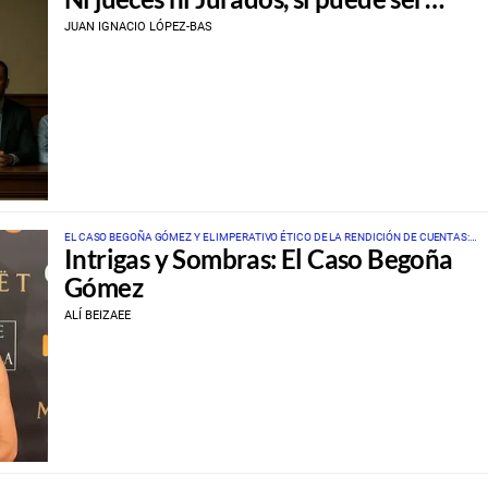
JUAN IGNACIO LÓPEZ-BAS
EL CASO BEGOÑA GÓMEZ Y EL IMPERATIVO ÉTICO DE LA RENDICIÓN DE CUENTAS:
Intrigas y Sombras: El Caso Begoña
UNA HISTORIA DE PODER Y RESPONSABILIDAD
Gómez
ALÍ BEIZAEE