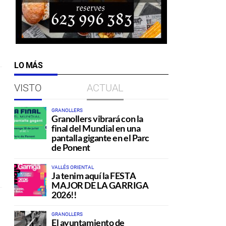
LO MÁS
VISTO
ACTUAL
GRANOLLERS
Granollers vibrará con la
final del Mundial en una
pantalla gigante en el Parc
de Ponent
VALLÉS ORIENTAL
Ja tenim aquí la FESTA
MAJOR DE LA GARRIGA
2026!!
GRANOLLERS
El ayuntamiento de