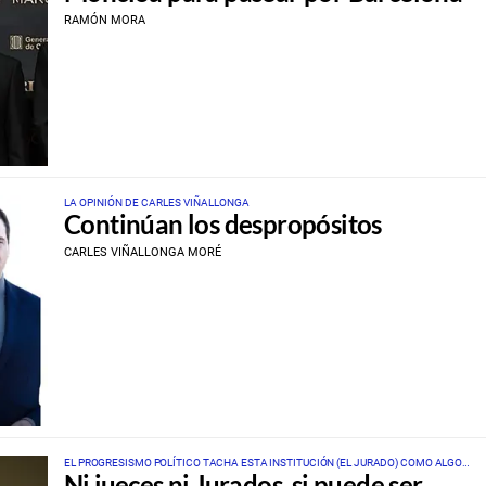
RAMÓN MORA
LA OPINIÓN DE CARLES VIÑALLONGA
Continúan los despropósitos
CARLES VIÑALLONGA MORÉ
EL PROGRESISMO POLÍTICO TACHA ESTA INSTITUCIÓN (EL JURADO) COMO ALGO
Ni jueces ni Jurados, si puede ser…
INADMISIBLE CUANDO NO LO FUE PARA JUZGAR A MATAS O A CAMPS