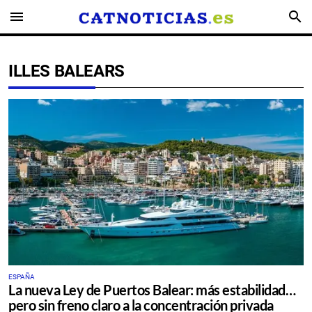
menu
search
ILLES BALEARS
ESPAÑA
La nueva Ley de Puertos Balear: más estabilidad…
pero sin freno claro a la concentración privada