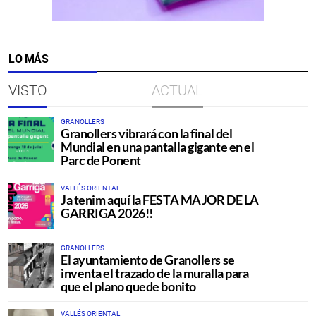
LO MÁS
VISTO
ACTUAL
GRANOLLERS
Granollers vibrará con la final del
Mundial en una pantalla gigante en el
Parc de Ponent
VALLÉS ORIENTAL
Ja tenim aquí la FESTA MAJOR DE LA
GARRIGA 2026!!
GRANOLLERS
El ayuntamiento de Granollers se
inventa el trazado de la muralla para
que el plano quede bonito
VALLÉS ORIENTAL