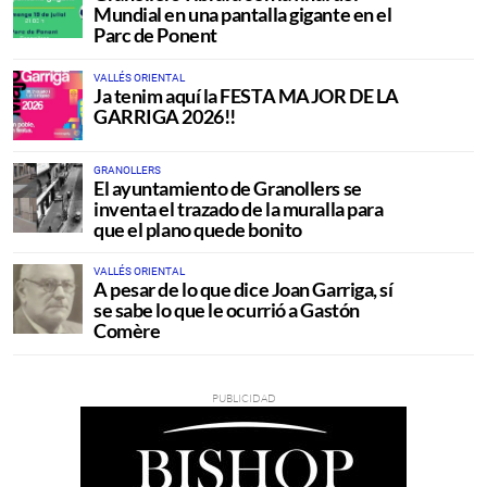
Mundial en una pantalla gigante en el
Parc de Ponent
VALLÉS ORIENTAL
Ja tenim aquí la FESTA MAJOR DE LA
GARRIGA 2026!!
GRANOLLERS
El ayuntamiento de Granollers se
inventa el trazado de la muralla para
que el plano quede bonito
VALLÉS ORIENTAL
A pesar de lo que dice Joan Garriga, sí
se sabe lo que le ocurrió a Gastón
Comère