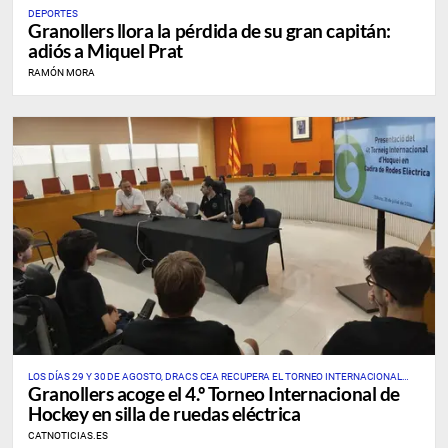
DEPORTES
Granollers llora la pérdida de su gran capitán:
adiós a Miquel Prat
RAMÓN MORA
LOS DÍAS 29 Y 30 DE AGOSTO, DRACS CEA RECUPERA EL TORNEO INTERNACIONAL
Granollers acoge el 4.º Torneo Internacional de
ÚNICO DE ESTE DEPORTE EN CATALUÑA Y EN ESPAÑA
Hockey en silla de ruedas eléctrica
CATNOTICIAS.ES