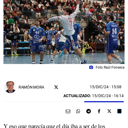
photo_camera
Foto Raúl Fonseca
15/DIC/24
- 15:08
RAMÓN MORA
ACTUALIZADO:
15/DIC/24 - 16:14
Y eso que parecía que el día iba a ser de los