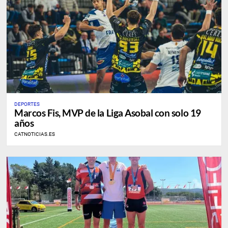
DEPORTES
Marcos Fis, MVP de la Liga Asobal con solo 19
años
CATNOTICIAS.ES