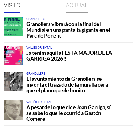
VISTO
ACTUAL
GRANOLLERS
Granollers vibrará con la final del
Mundial en una pantalla gigante en el
Parc de Ponent
VALLÉS ORIENTAL
Ja tenim aquí la FESTA MAJOR DE LA
GARRIGA 2026!!
GRANOLLERS
El ayuntamiento de Granollers se
inventa el trazado de la muralla para
que el plano quede bonito
VALLÉS ORIENTAL
A pesar de lo que dice Joan Garriga, sí
se sabe lo que le ocurrió a Gastón
Comère