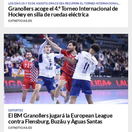
LOS DÍAS 29 Y 30 DE AGOSTO, DRACS CEA RECUPERA EL TORNEO INTERNACIONAL
Granollers acoge el 4.º Torneo Internacional de
ÚNICO DE ESTE DEPORTE EN CATALUÑA Y EN ESPAÑA
Hockey en silla de ruedas eléctrica
CATNOTICIAS.ES
DEPORTES
​El BM Granollers jugará la European League
contra Flensburg, Buzău y Àguas Santas
CATNOTICIAS.ES