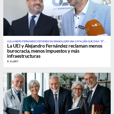
ALEJANDRO FERNÁNDEZ DEFIENDE EN GRANOLLERS UNA CATALUÑA QUE DIGA “SÍ” A
La UEI y Alejandro Fernández reclaman menos
LA EMPRESA, LA INDUSTRIA Y LAS GRANDES INFRAESTRUCTURAS
burocracia, menos impuestos y más
infraestructuras
R. FLORIT