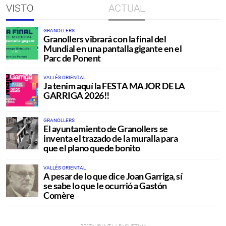
VISTO
ACTUAL
GRANOLLERS
Granollers vibrará con la final del
Mundial en una pantalla gigante en el
Parc de Ponent
VALLÉS ORIENTAL
Ja tenim aquí la FESTA MAJOR DE LA
GARRIGA 2026!!
GRANOLLERS
El ayuntamiento de Granollers se
inventa el trazado de la muralla para
que el plano quede bonito
VALLÉS ORIENTAL
A pesar de lo que dice Joan Garriga, sí
se sabe lo que le ocurrió a Gastón
Comère