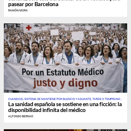
pasear por Barcelona
RAMÓN MORA
CUANDO EL SISTEMA SE MANTIENE POR SILENCIO Y AGUANTE, TARDE O TEMPRANO
La sanidad española se sostiene en una ficción: la
ROMPE POR EL ESLABÓN CRÍTICO
disponibilidad infinita del médico
ALFONSO BERNAD